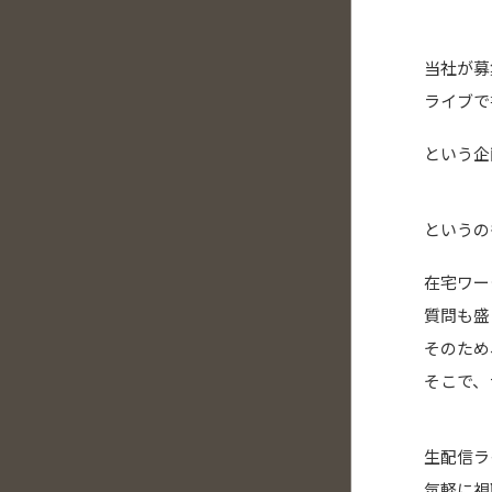
当社が募
ライブで
という企
というの
在宅ワー
質問も盛
そのため
そこで、
生配信ラ
気軽に視