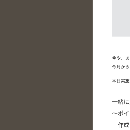
今や、あ
今月から
本日実施
一緒に
～ポイ
作成