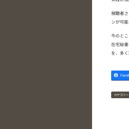
視聴者さ
ンが可能
今のとこ
在宅秘書
を、多く
Face
カテゴリー