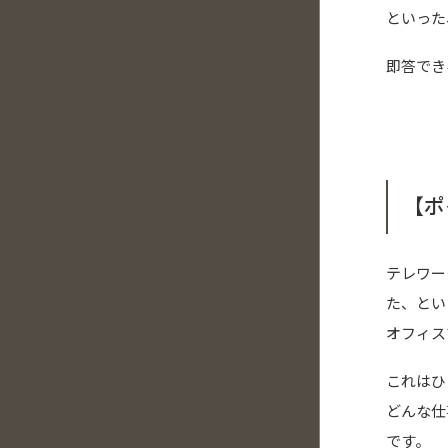
といった
即答でき
【ポ
テレワー
た、とい
オフィス
これはひ
どんな仕
です。