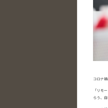
コロナ禍
「リモー
らう、自