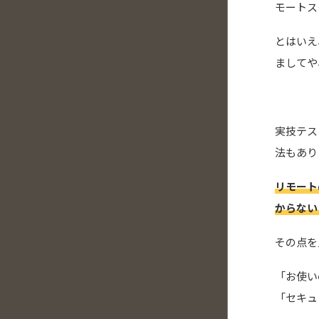
モートス
とはいえ
ましてや
実技テス
法もあり
リモート
からない
その点を
「お使い
「セキュ