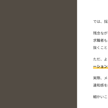
では、採
残念なが
求職者も
抜くこと
ただ、よ
ーション
実際、メ
違和感を
細かいこ