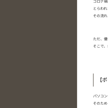
コロナ禍
とらわれ
その流れ
ただ、優
そこで、
【ポ
パソコン
そのため